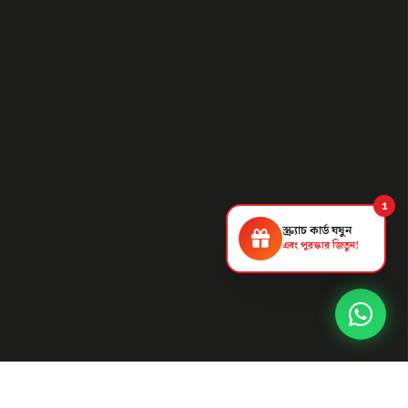
1
স্ক্র্যাচ কার্ড ঘষুন
এবং পুরস্কার জিতুন!