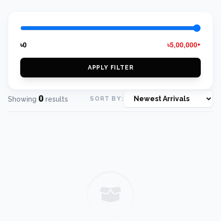
৳0
৳5,00,000+
APPLY FILTER
0
Showing
results
SORT BY: