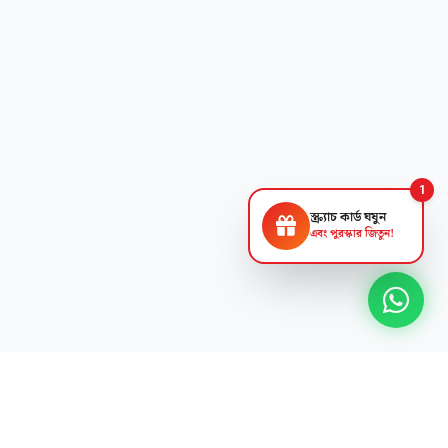
1
স্ক্র্যাচ কার্ড ঘষুন
এবং পুরস্কার জিতুন!