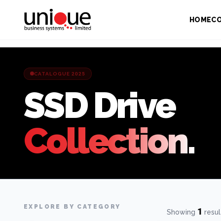
HOME
C
CATALOGUE 2025
SSD Drive
Collection.
EXPLORE BY CATEGORY
1
Showing
resul