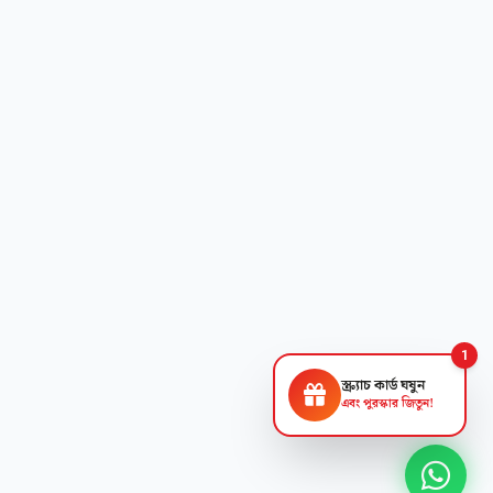
1
স্ক্র্যাচ কার্ড ঘষুন
এবং পুরস্কার জিতুন!