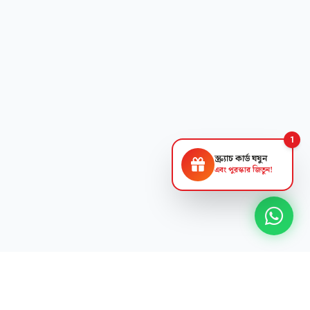
1
স্ক্র্যাচ কার্ড ঘষুন
এবং পুরস্কার জিতুন!