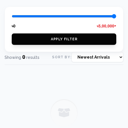
৳0
৳5,00,000+
APPLY FILTER
0
Showing
results
SORT BY: