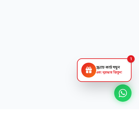
1
স্ক্র্যাচ কার্ড ঘষুন
এবং পুরস্কার জিতুন!