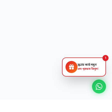
1
স্ক্র্যাচ কার্ড ঘষুন
এবং পুরস্কার জিতুন!