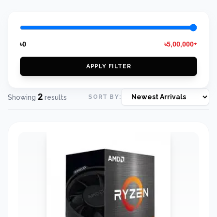
৳0
৳5,00,000+
APPLY FILTER
2
Showing
results
SORT BY: