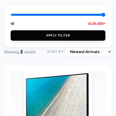
৳0
৳5,00,000+
APPLY FILTER
2
Showing
results
SORT BY: