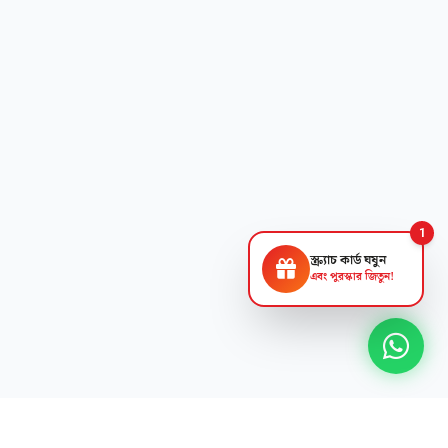
1
স্ক্র্যাচ কার্ড ঘষুন
এবং পুরস্কার জিতুন!